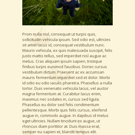
Proin nulla nisl, consequat ut turpis quis,
sollicitudin vehicula ipsum. Sed odio est, ultricies
sit amet lacus id, consequat vestibulum nunc.
Mauris vehicula, ex quis malesuada suscipit, felis
justo mattis tellus, sed imperdiet nisl augue ac
metus. Cras aliquam ipsum sapien, tristique
finibus turpis euismod faucibus. Donec cursus
vestibulum dictum. Praesent ac ex accumsan
mauris fermentum imperdiet sed et dolor. Morbi
id odio eu odio iaculis pharetra. Phasellus a nulla
tortor. Duis venenatis vehicula lacus, vel auctor
magna fermentum at. Curabitur lacus enim,
maximus nec sodales in, cursus sed ligula.
Phasellus eu dolor sed felis condimentum
pellentesque. Morbi quis felis cursus, eleifend
augue in, commodo augue. In dapibus id metus
eget ultricies. Nullam tincidunt ex augue, ut
rhoncus diam porttitor at. Duis massa erat,
semper eu sapien et, blandit tempus elit.