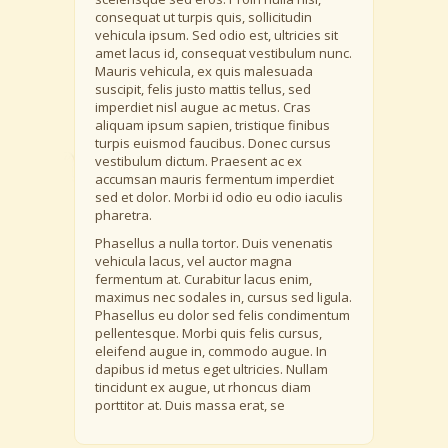
consequat ut turpis quis, sollicitudin
vehicula ipsum. Sed odio est, ultricies sit
amet lacus id, consequat vestibulum nunc.
Mauris vehicula, ex quis malesuada
suscipit, felis justo mattis tellus, sed
imperdiet nisl augue ac metus. Cras
aliquam ipsum sapien, tristique finibus
turpis euismod faucibus. Donec cursus
vestibulum dictum. Praesent ac ex
accumsan mauris fermentum imperdiet
sed et dolor. Morbi id odio eu odio iaculis
pharetra.
Phasellus a nulla tortor. Duis venenatis
vehicula lacus, vel auctor magna
fermentum at. Curabitur lacus enim,
maximus nec sodales in, cursus sed ligula.
Phasellus eu dolor sed felis condimentum
pellentesque. Morbi quis felis cursus,
eleifend augue in, commodo augue. In
dapibus id metus eget ultricies. Nullam
tincidunt ex augue, ut rhoncus diam
porttitor at. Duis massa erat, se