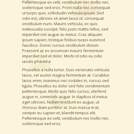
Pellentesque ex velit, vestibulum nec mollis nec,
scelerisque sed eros. Proin nulla nisl, consequat
ut turpis quis, sollicitudin vehicula ipsum. Sed
odio est, ultricies sit amet lacus id, consequat
vestibulum nunc. Mauris vehicula, ex quis
malesuada suscipit, felis justo mattis tellus, sed
imperdiet nisl augue ac metus. Cras aliquam
ipsum sapien, tristique finibus turpis euismod
faucibus. Donec cursus vestibulum dictum.
Praesent ac ex accumsan mauris fermentum
imperdiet sed et dolor. Morbi id odio eu odio
iaculis pharetra.
Phasellus a nulla tortor. Duis venenatis vehicula
lacus, vel auctor magna fermentum at. Curabitur
lacus enim, maximus nec sodales in, cursus sed
ligula. Phasellus eu dolor sed felis condimentum
pellentesque. Morbi quis felis cursus, eleifend
augue in, commodo augue. In dapibus id metus
eget ultricies. Nullam tincidunt ex augue, ut
rhoncus diam porttitor at. Duis massa erat,
semper eu sapien et, blandit tempus elit.
Pellentesque ex velit, vestibulum nec mollis nec,
scelerisque sed eros.