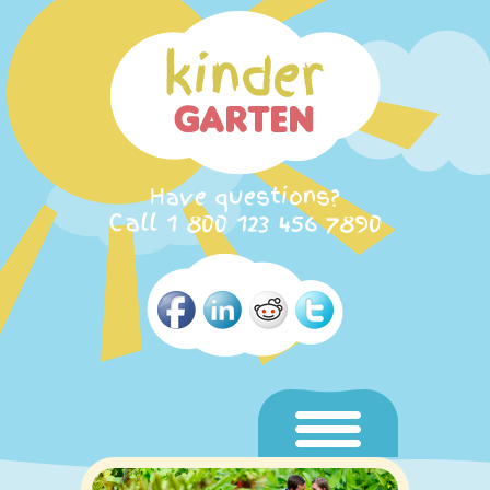
Have questions?
Call 1 800 123 456 7890
Home