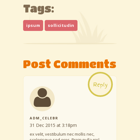
Tags:
ipsum
sollicitudin
Post Comments
Reply
ADM_CELEBR
31 Dec 2015 at 3:18pm
ex velit, vestibulum nec mollis nec,
scelerisque sed eros. Proin nulla nisl,