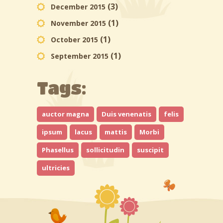
(3)
December 2015
(1)
November 2015
(1)
October 2015
(1)
September 2015
Tags:
auctor magna
Duis venenatis
felis
ipsum
lacus
mattis
Morbi
Phasellus
sollicitudin
suscipit
ultricies