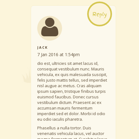
Reply
JACK
7 Jan 2016 at 1:54pm
dio est, ultricies sit amet lacus id,
consequat vestibulum nunc. Mauris
vehicula, ex quis malesuada suscipit,
felis justo mattis tellus, sed imperdiet
nisl augue ac metus. Cras aliquam
ipsum sapien, tristique finibus turpis
euismod faucibus. Donec cursus
vestibulum dictum. Praesent ac ex
accumsan mauris fermentum
imperdiet sed et dolor. Morbi id odio
eu odio iaculis pharetra.
Phasellus a nulla tortor. Duis
venenatis vehicula lacus, vel auctor
magna fermentum at. Curabitur lacus