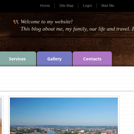
Home
Site Map
Login
Mail Me
Welcome to my website!
This blog about me, my family, our life and travel. 
Services
Gallery
Contacts