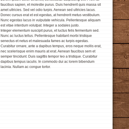
faucibus sapien, et molestie purus. Duis hendrerit quis massa sit
amet ultricies. Sed vel odio turpis. Aenean sed ultricies lacus.
Donec cursus erat et est egestas, at hendrerit metus vestibulum.
Nunc egestas lacus in vulputate vehicula. Pellentesque aliquam
est vitae interdum volutpat. Integer a sodales justo.
Integer elementum suscipit purus, et luctus felis fermentum sed.
Nunc ac luctus tellus. Pellentesque habitant morbi tristique
senectus et netus et malesuada fames ac turpis egestas.
Curabitur ornare, ante a dapibus tempus, eros neque mollis erat,
nec scelerisque enim mauris at erat. Aenean faucibus sem et
semper tincidunt. Duis sagittis tempor leo a tristique. Curabitur
dapibus tempus iaculis. In commodo dui ac lorem bibendum
lacinia. Nullam ac congue tortor.