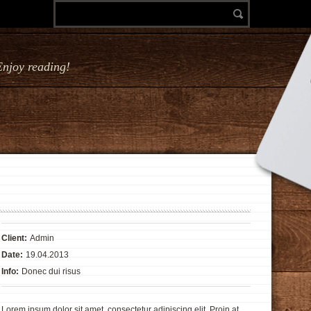
Enjoy reading!
Client:
Admin
Date:
19.04.2013
Info:
Donec dui risus
Lorem ipsum dolor sit amet, consectetur adipiscing elit. Proin at